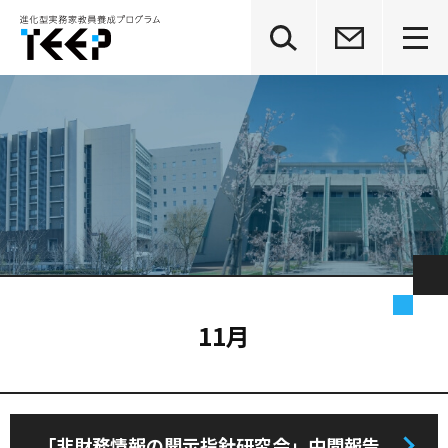
グ
本
ロ
フ
ロ
文
ー
ッ
ー
へ
カ
タ
バ
ル
ー
ル
ナ
へ
ナ
ビ
ビ
ゲ
ゲ
ー
ー
シ
シ
ョ
ョ
ン
ン
へ
へ
11月
「非財務情報の開示指針研究会」中間報告