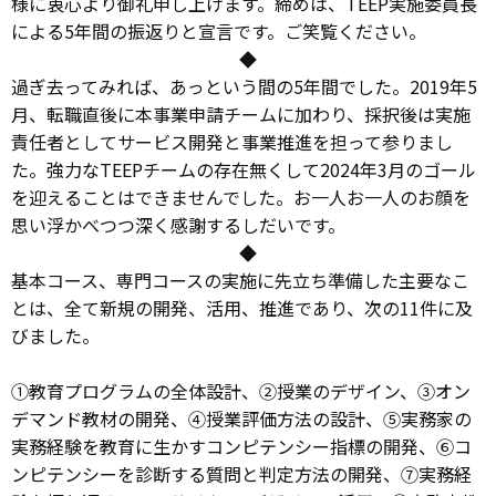
様に衷心より御礼申し上げます。締めは、TEEP実施委員長
による5年間の振返りと宣言です。ご笑覧ください。
◆
過ぎ去ってみれば、あっという間の5年間でした。2019年5
月、転職直後に本事業申請チームに加わり、採択後は実施
責任者としてサービス開発と事業推進を担って参りまし
た。強力なTEEPチームの存在無くして2024年3月のゴール
を迎えることはできませんでした。お一人お一人のお顔を
思い浮かべつつ深く感謝するしだいです。
◆
基本コース、専門コースの実施に先立ち準備した主要なこ
とは、全て新規の開発、活用、推進であり、次の11件に及
びました。
①教育プログラムの全体設計、②授業のデザイン、③オン
デマンド教材の開発、④授業評価方法の設計、⑤実務家の
実務経験を教育に生かすコンピテンシー指標の開発、⑥コ
ンピテンシーを診断する質問と判定方法の開発、⑦実務経