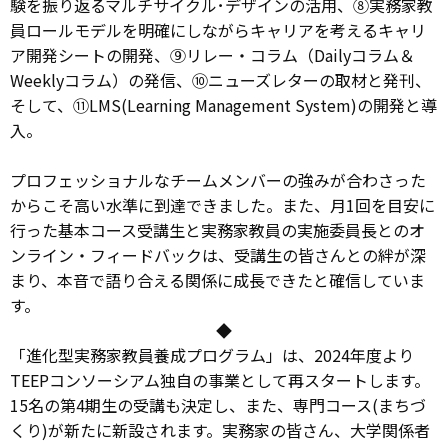
験を振り返るマルチサイクル･デザインの活用、⑧実務家教
員ロールモデルを明確にしながらキャリアを考えるキャリ
ア開発シートの開発、⑨リレー・コラム（Dailyコラム＆
Weeklyコラム）の発信、⑩ニューズレターの取材と発刊、
そして、⑪LMS(Learning Management System)の開発と導
入。
プロフェッショナルなチームメンバーの強みが合わさった
からこそ高い水準に到達できました。また、月1回を目安に
行った基本コース受講生と実務家教員の実施委員長とのオ
ンライン・フィードバックは、受講生の皆さんとの絆が深
まり、本音で語り合える関係に成長できたと確信していま
す。
◆
「進化型実務家教員養成プログラム」は、2024年度より
TEEPコンソーシアム独自の事業として再スタートします。
15名の第4期生の受講も決定し、また、専門コース(まちづ
くり)が新たに新設されます。実務家の皆さん、大学関係者