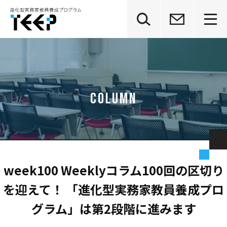
グ
本
ロ
フ
ロ
文
ー
ッ
ー
へ
カ
タ
バ
ル
ー
ル
ナ
へ
ナ
ビ
ビ
ゲ
ゲ
ー
ー
シ
シ
ョ
ョ
ン
ン
へ
へ
week100 Weeklyコラム100回の区切り
を迎えて！ 「進化型実務家教員養成プロ
グラム」は第2段階に進みます