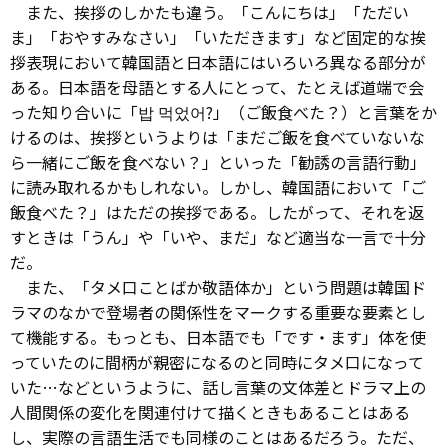
また、挨拶のしかたも違う。「こんにちは」「ただい
ま」「おやすみなさい」「いただきます」など固定的な挨
拶表現において韓国語と日本語にはいろいろ異なる部分が
ある。日本語を母語とする人にとって、たとえば道端で会
った知り合いに「밥 먹었어?」（ご飯食べた？）と言葉をか
けるのは、挨拶というよりは「まだご飯を食べていないな
ら一緒にご飯を食べない？」といった「勧誘の言語行動」
に読み取れるかもしれない。しかし、韓国語において「ご
飯食べた？」はただの挨拶である。したがって、それを返
すときは「うん」や「いや、まだ」など適当な一言で十分
だ。
また、「タメ口ことばか敬語体か」という問題は韓国ド
ラマのなかで登場者の関係性をマークする重要な要素とし
て機能する。もっとも、日本語でも「です・ます」体を使
っていたのに間柄が親密になるのと同時にタメ口になって
いた…などというように、話し言葉の文体差とドラマ上の
人間関係の変化を関連付けて描くときもあることはある
し、実際の言語生活でも同様のことはあるだろう。ただ、