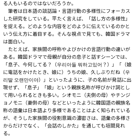
る人もいるのではないだろうか。
筆者は日本語の談話論・言語行動の多様性にフォーカス
した研究をしている。平たく言えば、「話し方の多様性」
を捉える。どのような内容をどのように伝えているのかと
いう伝え方に着目する。そんな視点で見ても、韓国ドラマ
は面白い。
たとえば、家族間の呼称やよびかけの言語行動の違いが
ある。韓国ドラマで母親が自分の息子と話すシーンでは、
「息子、今何してる？（우리아들 뭐하고있어？）」「（娘
に電話をかけたとき、娘に）うちの娘、久しぶりだね（우
리딸 오랜만이야）」といったように、子の名前が発話に出
現せず、「息子」「娘」という親族名称が呼びかけ詞とし
て用いられるときも多い。シオモニ（夫側の母）やチンジ
ョノモニ（妻側の母）などといったように韓国語の親族名
称の語彙は日本語より多様であることはよく知られている
が、そうした家族間の役割意識の濃密さは、語彙の多様さ
からだけでなく、「会話のしかた」を通しても垣間見れ
る。