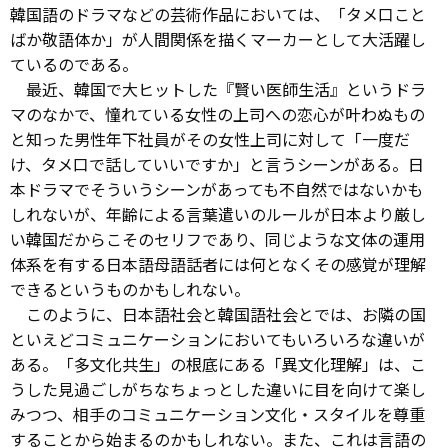
韓国語のドラマなどの芸術作品においては、「タメ口こと
ばか敬語体か」が人間関係を描くマーカーとして大活躍し
ているのである。
最近、韓国で大ヒットした『賢い医師生活』というドラ
マのなかで、憧れている女性の上司への恋心が叶わぬもの
と知った男性年下社員がその女性上司に対して「一度だ
け、タメ口で話していいですか」と言うシーンがある。日
本ドラマでそういうシーンがあっても不自然ではないかも
しれないが、年齢による言葉遣いのルールが日本より厳し
い韓国だからこそのセリフであり、同じような文体の運用
体系を有する日本語母語話者には何となくその感覚が理解
できるというものかもしれない。
このように、日本語社会と韓国語社会とでは、お隣の国
といえどコミュニケーションにおいてもいろいろな違いが
ある。「多文化共生」の根底にある「異文化理解」は、こ
うした見過ごしがちなちょっとした違いに目を向けて楽し
みつつ、相手のコミュニケーション文化・スタイルを尊重
することから始まるのかもしれない。また、これは言語の