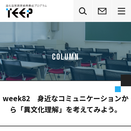
グ
本
ロ
フ
ロ
文
ー
ッ
ー
へ
カ
タ
バ
ル
ー
ル
ナ
へ
ナ
ビ
ビ
ゲ
ゲ
ー
ー
シ
シ
ョ
ョ
ン
ン
へ
へ
week82 身近なコミュニケーションか
ら「異文化理解」を考えてみよう。