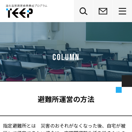
グ
本
ロ
フ
ロ
文
ー
ッ
ー
へ
カ
タ
バ
ル
ー
ル
ナ
へ
ナ
ビ
ビ
ゲ
ゲ
ー
ー
シ
シ
ョ
ョ
ン
ン
へ
へ
避難所運営の方法
指定避難所とは 災害のおそれがなくなった後、自宅が被