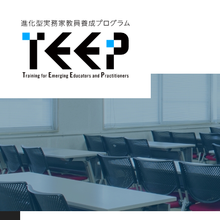
グ
本
ロ
フ
ロ
文
ー
ッ
ー
へ
カ
タ
バ
ル
ー
ル
ナ
へ
ナ
ビ
ビ
ゲ
ゲ
ー
ー
シ
シ
ョ
ョ
ン
ン
へ
へ