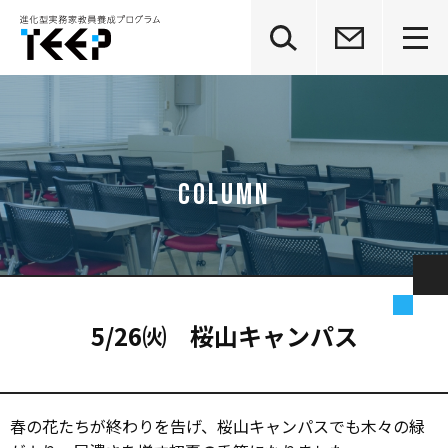
グ
本
ロ
フ
ロ
文
ー
ッ
ー
へ
カ
タ
バ
ル
ー
ル
ナ
へ
ナ
ビ
ビ
ゲ
ゲ
ー
ー
シ
シ
ョ
ョ
ン
ン
へ
へ
5/26㈫ 桜山キャンパス
春の花たちが終わりを告げ、桜山キャンパスでも木々の緑